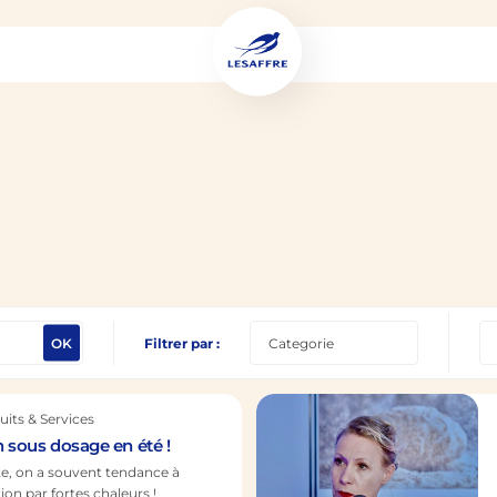
OK
Filtrer par :
uits & Services
n sous dosage en été !
âte, on a souvent tendance à
ion par fortes chaleurs !