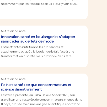
notamment par les réseaux sociaux. Pour y voir plus
clair, Lesaﬀre a commandité une vaste étude
internationale, dont les conclusions les plus saillantes
sont commentées par Sandrine Cuisenier, responsable
marketing nutrition & santé paniﬁcation, dans le podcast
100% fermentation. À retenir Le…
Nutrition & Santé
Innovation santé en boulangerie : s’adapter
sans céder aux effets de mode
Entre attentes nutritionnelles croissantes et
attachement au goût, la boulangerie fait face à une
transformation discrète mais profonde. Sans être
directement concernée par le Nutri-Score, elle doit
pourtant s’adapter à de nouveaux repères. À retenir Une
pression nutritionnelle indirecte mais réelle : même sans
Nutri-Score en boulangerie artisanale, les attentes
consommateurs évoluent et influencent les pratiques.
Nutrition & Santé
Une filière déjà engagée…
Pain et santé : ce que consommateurs et
science disent vraiment
Lesaffre a présenté, au Sirha Bake & Snack 2026, son
travail sur une vaste étude consommateurs menée dans
11 pays, croisée avec une analyse scientifique approfondie