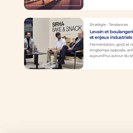
levure pour fabriquer le
point, en Hollande, une 
conçue pour la ferment
hollandaise s’exporte a
Stratégie - Tendances
Levain et boulangeri
et enjeux industriels
Fermentation, goût et re
longtemps opposés, artis
aujourd’hui autour du le
enseignements d’une co
dédiée à la boulangerie
et levain ne s’opposent p
vivant intégrant des levu
Pagination
s’agit d’un mode…
des
publications