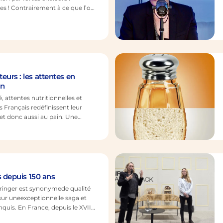
es ! Contrairement à ce que l’on
sez périlleux, dans l'idée de mieux
n, de diminuer de manière trop
vure en été. Les secrets d'une
mentation en…
urs : les attentes en
on
, attentes nutritionnelles et
 Français redéfinissent leur
 et donc aussi au pain. Une
oulangerie à s’adapter à des
 contrastées. À retenir Des
ion : 77 % des Français accordent
rition, y compris pour les…
s depuis 150 ans
pringer est synonymede qualité
 sur uneexceptionnelle saga et
quis. En France, depuis le XVIIe
appuient sur l’association levain-