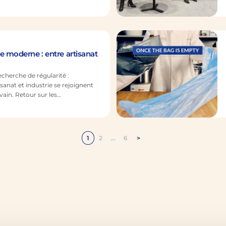
ur pain. En 1780 est mise au
levure liquide spécialement
ation panaire. La méthode
vec succès en Allemagne…
e moderne : entre artisanat
cherche de régularité :
anat et industrie se rejoignent
vain. Retour sur les
nférence du Sirha Bake & Snack
 contemporaine. À retenir Levure
lus : le levain est un écosystème
res et des bactéries lactiques. Il
1
2
…
6
>