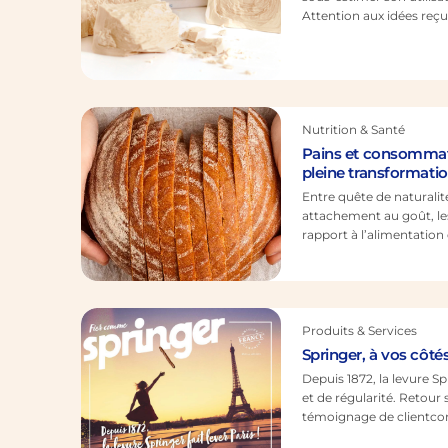
Attention aux idées reçu
pourrait penser, il est as
maitriser la fermentatio
importante la dose de le
bonne gestion de la fer
Nutrition & Santé
Pains et consommate
pleine transformati
Entre quête de naturalité
attachement au goût, les
rapport à l’alimentation
évolution qui oblige la b
attentes de plus en plus
attentes en forte évolut
de l’importance à la nut
Produits & Services
Springer, à vos côté
Depuis 1872, la levure S
et de régularité. Retour
témoignage de clientcon
siècle, les boulangers s’