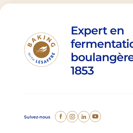
Expert en
fermentati
boulangère
1853
Suivez-nous