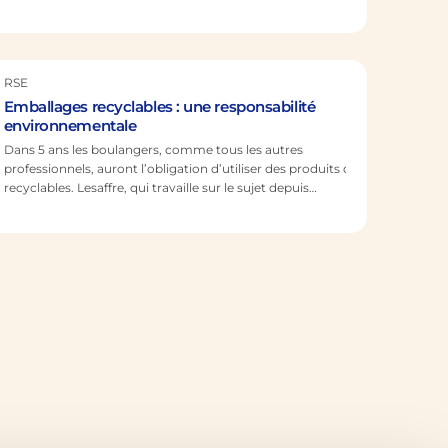
pour éclairer sur le lien entre la nutrition, la santé et le
pain. Décryptage pour les professionnels de la
boulangerie. À retenir Le pain est un aliment central dans
la vie quotidienne de plus…
RSE
Emballages recyclables : une responsabilité
environnementale
Dans 5 ans les boulangers, comme tous les autres
professionnels, auront l’obligation d’utiliser des produits dont les emballa
recyclables. Lesaffre, qui travaille sur le sujet depuis
2022, a pris une longueur d’avance en
proposant de tels emballages dès cet été 2025. Chaque
habitant de l’Union européenne a produit en moyenne
36,1 kilos de déchets d’emballages plastiques en 2022. Le
volume de déchets d’emballages plastiques générés par
habitant a augmenté de presque 8 kilos par personne
entre…