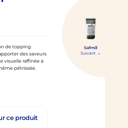
on de topping
Safmill
Suivant →
apporter des saveurs
 visuelle raffinée à
 même pétrissée.
r ce produit