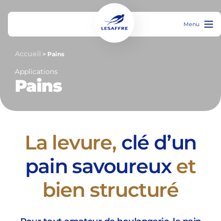
Menu
Accueil
>
Pains
Applications
Pains
La levure,
clé d’un
pain savoureux
et
bien structuré