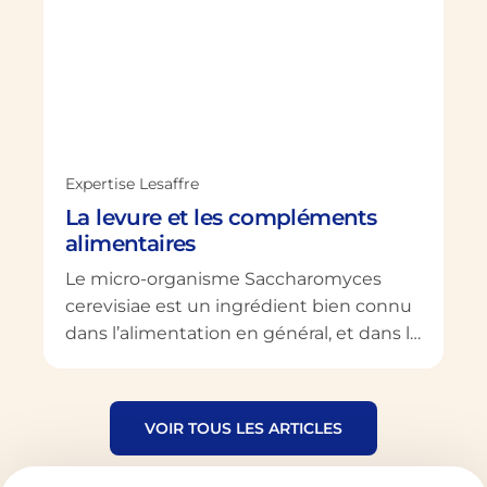
Expertise Lesaffre
La levure et les compléments
alimentaires
Le micro-organisme Saccharomyces
cerevisiae est un ingrédient bien connu
dans l’alimentation en général, et dans la
panification en particulier. Employé pour
son rôle dans la levée de la pâte à pain,
ce champignon microscopique
VOIR TOUS LES ARTICLES
unicellulaire présente un grand intérêt
nutritionnel, ce qui en fait un bon