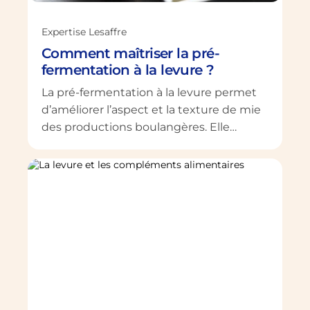
Expertise Lesaffre
Comment maîtriser la pré-
fermentation à la levure ?
La pré-fermentation à la levure permet
d’améliorer l’aspect et la texture de mie
des productions boulangères. Elle
permet aussi d’en intensifier le goût. Le
point pour tirer le meilleur parti des
techniques de fermentation différée.
Votre recours à une étape de pré-
fermentation à la levure renforce la
saveur de vos produits de panification.
Cette pratique joue aussi sur le volume
[…]