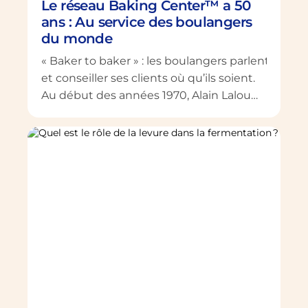
Le réseau Baking Center™ a 50
ans : Au service des boulangers
du monde
« Baker to baker » : les boulangers parlent aux 
et conseiller ses clients où qu’ils soient.
Au début des années 1970, Alain Laloum,
directeur export de Lesaffre, parcourt le
monde pour développer l’entreprise et
se heurte parfois à la technicité de
certaines questions posées par ses
interlocuteurs. Vient dès lors l’idée de
recruter un boulanger pour mieux
comprendre les besoins des clients et
savoir […]