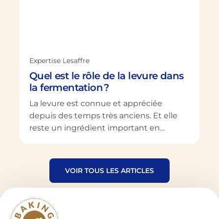
Expertise Lesaffre
Quel est le rôle de la levure dans
la fermentation ?
La levure est connue et appréciée
depuis des temps très anciens. Et elle
reste un ingrédient important en
boulangerie ainsi que dans l’industrie
vinicole et brassicole. Mais à côté du pain,
du vin et de la bière, de nombreux
VOIR TOUS LES ARTICLES
autres aliments de qualité utilisent la
levure pour ses propriétés fermentantes.
La levure n’influence pas seulement […]